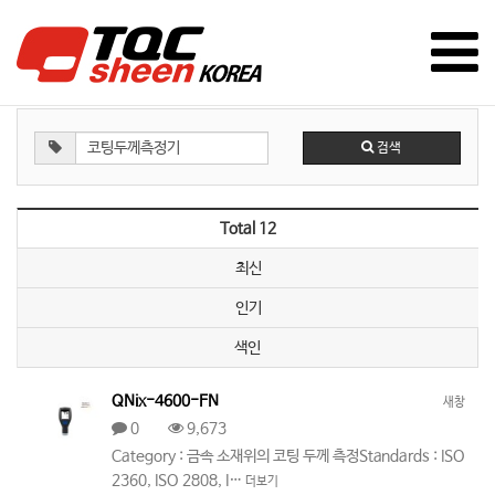
검색
Total 12
최신
인기
색인
QNix-4600-FN
새창
0
9,673
Category : 금속 소재위의 코팅 두께 측정Standards : ISO
2360, ISO 2808, I…
더보기