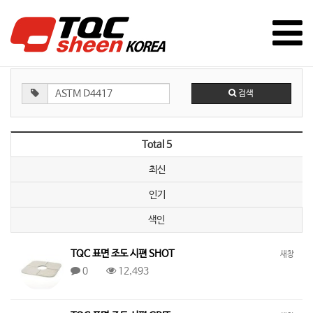
검색
Total 5
최신
인기
색인
TQC 표면 조도 시편 SHOT
새창
0
12,493