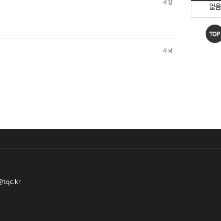
새창
없음
새창
@tqc.kr