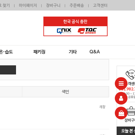
호 찾기
마이페이지
장바구니
주문배송
고객센터
온·습도
패키징
기타
Q&A
색인
새창
오늘 본