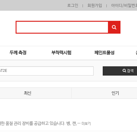
로그인
회원가입
아이디/비밀번
두께 측정
부착력시험
페인트물성
검색
최신
인기
대한 품질 관리 장비를 공급하고 있습니다. 병, 캔,…
더보기