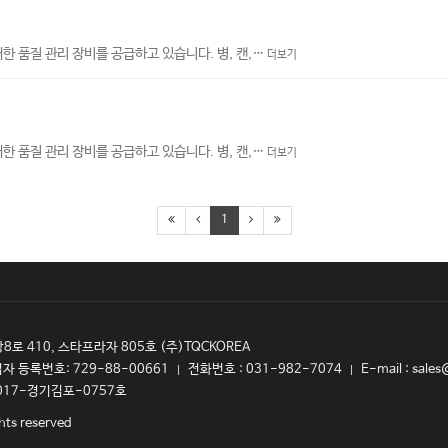
대한 품질 관리 장비를 공급하고 있습니다. 병, 캔,…
더보기
대한 품질 관리 장비를 공급하고 있습니다. 병, 캔,…
더보기
1
로 410, 스타프라자 805호 (주)TQCKOREA
자 등록번호:
729-88-00661
전화번호 :
031-982-7074
E-mail :
sales
|
|
017-경기김포-0757호
hts reserved