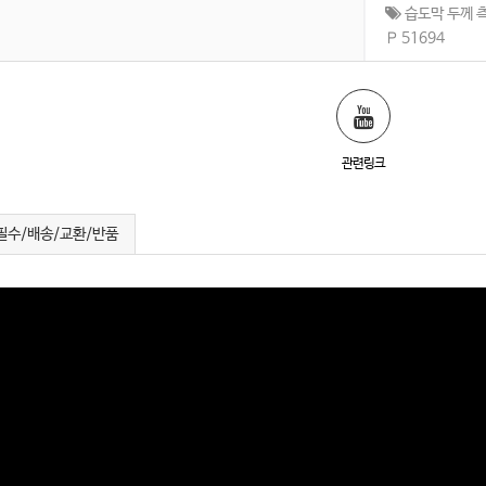
습도막 두께 
Р 51694
관련링크
필수/배송/교환/반품