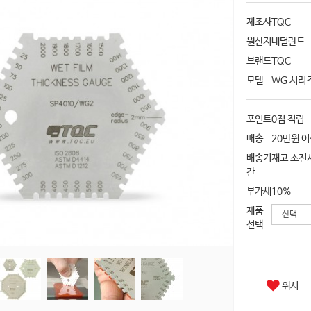
제조사
TQC
원산지
네덜란드
브랜드
TQC
모델
WG 시리
포인트
0점 적립
배송
20만원 
배송기
재고 소진시
간
부가세
10%
제품
선택
위시