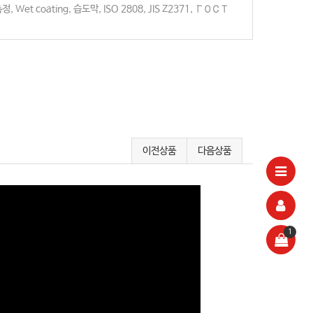
측정
,
Wet coating
,
습도막
,
ISO 2808
,
JIS Z2371
,
ГОСТ
이전상품
다음상품
1