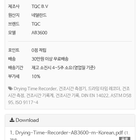
제조사
TQC B.V
원산지
네덜란드
브랜드
TQC
모델
AB3600
포인트
0점 적립
배송
30만원 이상 무료배송
배송기간
재고 소진시 4~5주 소요(영업일 기준)
부가세
10%
Drying Time Recorder
,
건조시간 측정기
,
드라잉 타임 레코더
,
건조
시간 측정
,
건조시간 기록계
,
건조시간 기록
,
DIN EN 14022
,
ASTM D58
95
,
ISO 9117-4
Download
1. Drying-Time-Recorder-AB3600-m-Korean.pdf
(1.
무료