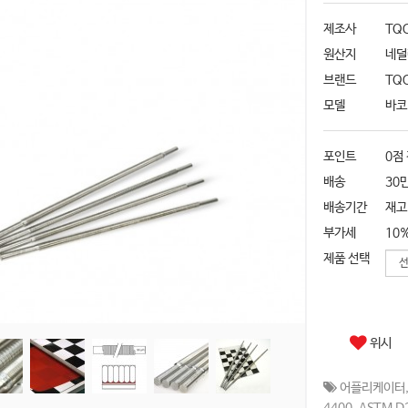
제조사
TQC
원산지
네덜
브랜드
TQ
모델
바코
포인트
0점
배송
30
배송기간
재고
부가세
10
제품 선택
위시
어플리케이터