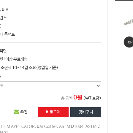
 B.V
란드
C
터 콤팩트
 적립
만원 이상 무료배송
 소진시 10~14일 소요(영업일 기준)
%
0원
총 금액
(VAT 포함)
추천
,
FILM APPLICATOR
,
Bar Coater
,
ASTM D1084
,
ASTM D