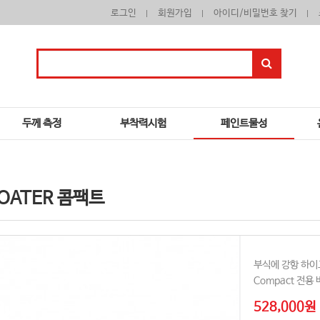
로그인
회원가입
아이디/비밀번호 찾기
두께 측정
부착력시험
페인트물성
COATER 콤팩트
부식에 강항 하
Compact 전용
528,000원