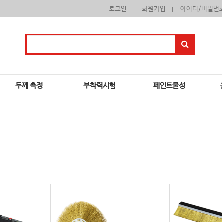
로그인
회원가입
아이디/비밀번
두께 측정
부착력시험
페인트물성