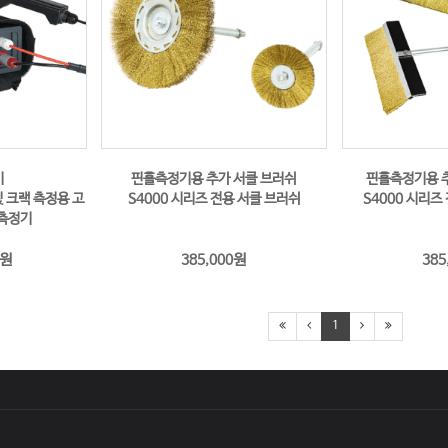
기
핀홀측정기용 추가 서클 브러쉬
핀홀측정기용 
및 크랙 측정용 고
S4000 시리즈 전용 서클 브러쉬
S4000 시리즈
 측정기
원
원
385,000
385
1