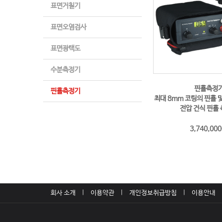
표면거칠기
표면오염검사
표면광택도
수분측정기
핀홀측정
핀홀측정기
최대 8mm 코팅의 핀홀 
전압 건식 핀홀
3,740,000
회사 소개
이용약관
개인정보취급방침
이용안내