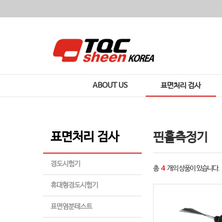
ABOUT US
표면처리 검사
표면처리 검사
핀홀측정기
경도시험기
총
4
개의 상품이 있습니다.
휴대형경도시험기
표면염분테스트