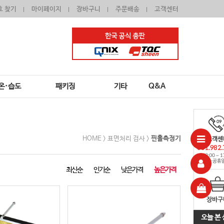
호 찾기
마이페이지
장바구니
주문배송
고객센터
온·습도
패키징
기타
Q&A
HOME >
표면처리 검사
>
핀홀측정기
최신순
인기순
낮은가격
높은가격
오늘 본